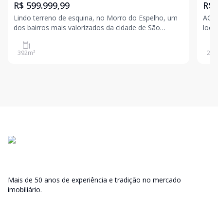
R$ 599.999,99
R$ 
Lindo terreno de esquina, no Morro do Espelho, um
AG3 
dos bairros mais valorizados da cidade de São
loca
Leopoldo.Entre em contato para maiores
Leopoldo. Valores suj
informações! Valores sujeitos a alteração sem aviso
prév
392
m²
229
prévio
Mais de 50 anos de experiência e tradição no mercado
imobiliário.