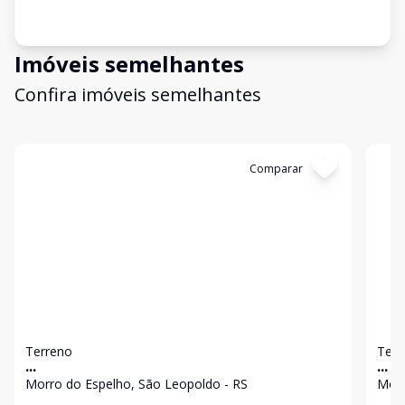
Imóveis semelhantes
Confira imóveis semelhantes
Cód:
18064
Comparar
Có
Terreno
Terr
...
...
Morro do Espelho, São Leopoldo - RS
Morr