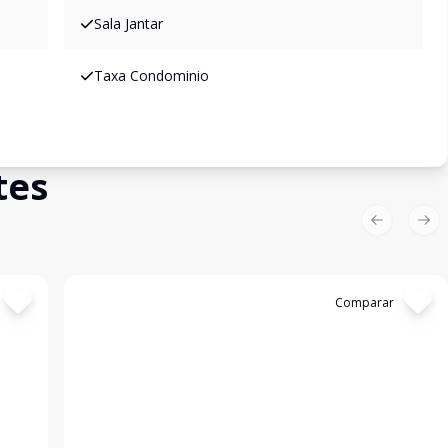
Sala Jantar
Taxa Condominio
tes
Previous sl
Nex
Cód:
19414
Comparar