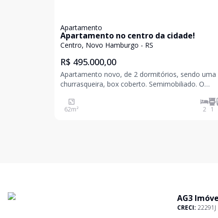
Apartamento
Apartamento no centro da cidade!
Centro, Novo Hamburgo - RS
R$ 495.000,00
Apartamento novo, de 2 dormitórios, sendo uma 
churrasqueira, box coberto. Semimobiliado. O
empreendimento conta com academia, brinquedo
salão de festas, bicicletário e vagas para visitantes.
62
m²
2
1
Agende uma visita! Valores sujeitos a
AG3 Imóve
CRECI:
22291J