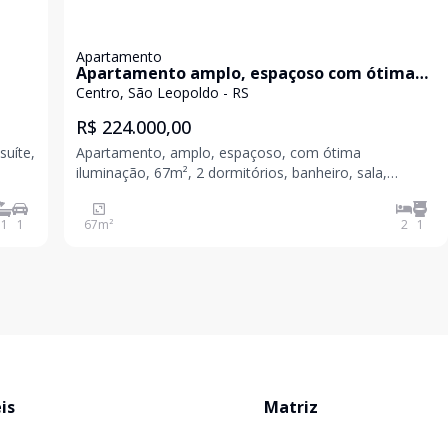
Apartamento
Apartamento amplo, espaçoso com ótima
localização!
Centro, São Leopoldo - RS
R$ 224.000,00
suíte,
Apartamento, amplo, espaçoso, com ótima
iluminação, 67m², 2 dormitórios, banheiro, sala,
teca,
cozinha, área de serviço e sacada. Localização
privilegiada, condomínio seguro e tranquilo. Venha
1
1
67
m²
2
1
conhecer, agende a sua visita! Valores sujeitos a
alteração sem
is
Matriz