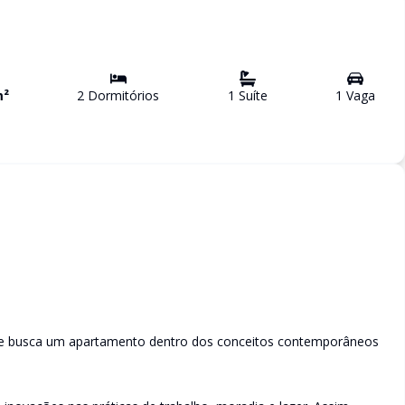
²
2
Dormitório
s
1
Suíte
1
Vaga
que busca um apartamento dentro dos conceitos contemporâneos