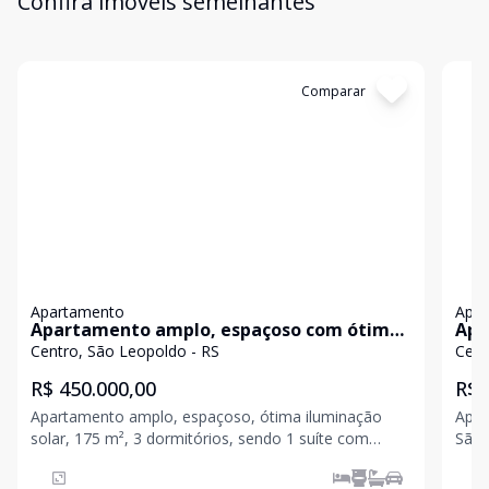
Confira imóveis semelhantes
Cód:
19838
Comparar
Có
Apartamento
Apa
Apartamento amplo, espaçoso com ótima
Apa
localização!
Centro, São Leopoldo - RS
Cent
R$ 450.000,00
R$ 
Apartamento amplo, espaçoso, ótima iluminação
Apar
solar, 175 m², 3 dormitórios, sendo 1 suíte com
São Leopoldo. 
banheira de hidromassagem, banheiro, lavabo, sala
jant
de estar e jantar integradas, cozinha, área de serviço,
para o oeste. 3