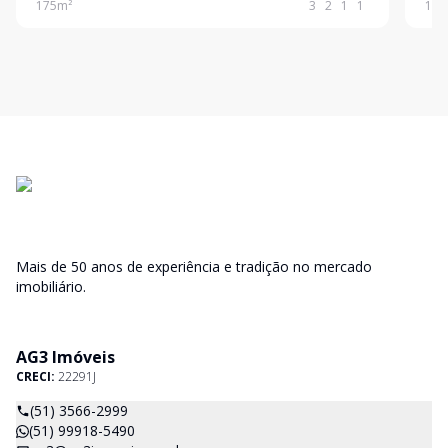
175
m²
3
2
1
1
109
3 sacadas sendo 1com churrasqueira e 1 vaga de
garagem.
Mais de 50 anos de experiência e tradição no mercado
imobiliário.
AG3 Imóveis
CRECI:
22291J
(51) 3566-2999
(51) 99918-5490