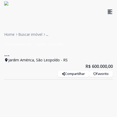
Home
Buscar imóvel
...
Casa Residencial
Venda
Cód:
6053
...
Jardim América, São Leopoldo - RS
R$ 600.000,00
Compartilhar
Favorito