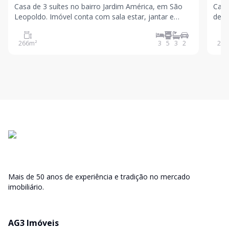
Casa de 3 suítes no bairro Jardim América, em São
Casa
Leopoldo. Imóvel conta com sala estar, jantar e
de e
cozinha integradas, lareira, churrasqueira, despensa,
ampl
lavabo, jardim de inverno, lavanderia, garagem para
chur
266
m²
3
5
3
2
235
4 carros, piscina com aquecimento solar, quiosque
banh
suít
Mais de 50 anos de experiência e tradição no mercado
imobiliário.
AG3 Imóveis