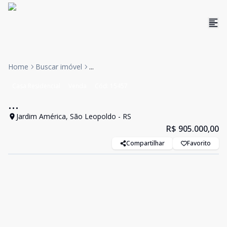
Home
Buscar imóvel
...
Casa Residencial
Venda
Cód:
15457
...
Jardim América, São Leopoldo - RS
R$ 905.000,00
Compartilhar
Favorito