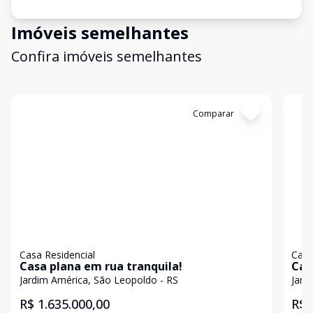
Imóveis semelhantes
Confira imóveis semelhantes
Cód:
19429
Comparar
Có
Casa Residencial
Casa
Casa plana em rua tranquila!
Cas
Jardim América, São Leopoldo - RS
Jard
R$ 1.635.000,00
R$ 