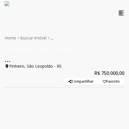
Home
Buscar imóvel
...
Casa Residencial
Venda
Cód:
18464
...
Pinheiro, São Leopoldo - RS
R$ 750.000,00
Compartilhar
Favorito