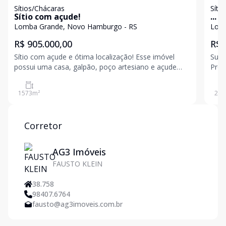
Sítios/Chácaras
Síti
Sítio com açude!
...
Lomba Grande, Novo Hamburgo - RS
Lomb
R$ 905.000,00
R$ 
Sítio com açude e ótima localização! Esse imóvel
Sua 
possui uma casa, galpão, poço artesiano e açude
Proc
com 1.573,09 m². Venha conhecer, agende a sua
prat
visita! Valores sujeitos a alteração sem aviso prévio
espa
1573
m²
200
cont
cuid
Corretor
AG3 Imóveis
FAUSTO KLEIN
38.758
98407.6764
fausto@ag3imoveis.com.br