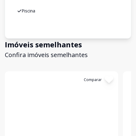
Piscina
Imóveis semelhantes
Confira imóveis semelhantes
Cód:
17205
Comparar
Có