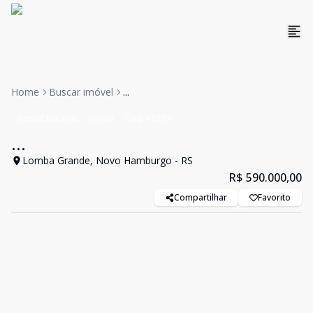
Home
Buscar imóvel
...
Sítios/Chácaras
Venda
Cód:
12339
...
Lomba Grande, Novo Hamburgo - RS
R$ 590.000,00
Compartilhar
Favorito