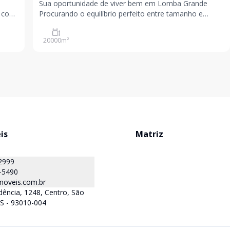
Sua oportunidade de viver bem em Lomba Grande
e com
Procurando o equilíbrio perfeito entre tamanho e
praticidade? Este sítio com 2 hectares oferece o
espaço ideal para quem busca tranquilidade e contato
20000
m²
com a natureza em uma medida fácil de cuidar e
aproveit
is
Matriz
2999
-5490
oveis.com.br
ência, 1248, Centro, São
S - 93010-004