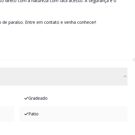
to direto com a natureza com fácil acesso. A segurança e o
o de paraíso. Entre em contato e venha conhecer!
Gradeado
Patio