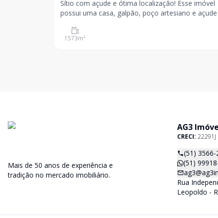
Sítio com açude e ótima localização! Esse imóvel
possui uma casa, galpão, poço artesiano e açud
1.573,09 m². Venha conhecer, agende a sua visita!
Valores sujeitos a alteração sem aviso prévio
1573
m²
AG3 Imóve
CRECI:
22291J
(51) 3566-
(51) 99918
Mais de 50 anos de experiência e
ag3@ag3im
tradição no mercado imobiliário.
Rua Independ
Leopoldo - R