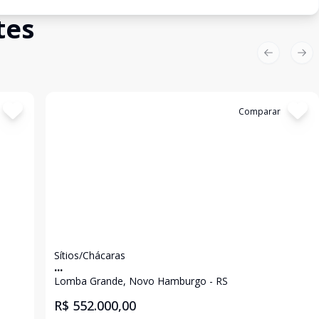
tes
Previous sl
Nex
Cód:
19514
Comparar
Sítios/Chácaras
...
Lomba Grande, Novo Hamburgo - RS
R$ 552.000,00