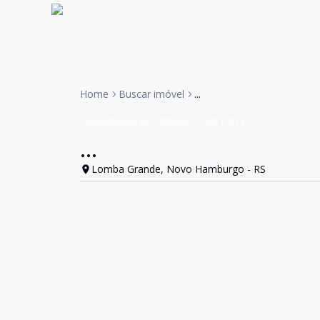
Home
Buscar imóvel
...
Sítios/Chácaras
VENDA
Cód:
19513
...
Lomba Grande, Novo Hamburgo - RS