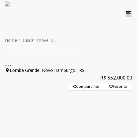
Home
Buscar imóvel
...
Sítios/Chácaras
VENDA
Cód:
19514
...
Lomba Grande, Novo Hamburgo - RS
R$ 552.000,00
Compartilhar
Favorito