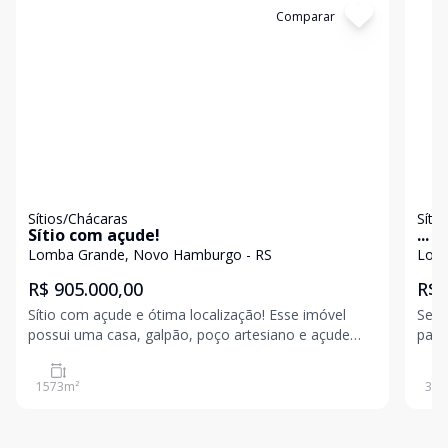
Cód:
17205
Comparar
Có
Sítios/Chácaras
Síti
Sítio com açude!
...
Lomba Grande, Novo Hamburgo - RS
Lomb
R$ 905.000,00
R$ 
Sítio com açude e ótima localização! Esse imóvel
Seu r
possui uma casa, galpão, poço artesiano e açude
paz,
com 1.573,09 m². Venha conhecer, agende a sua
cont
visita! Valores sujeitos a alteração sem aviso prévio
loca
1573
m²
320
regiã
per