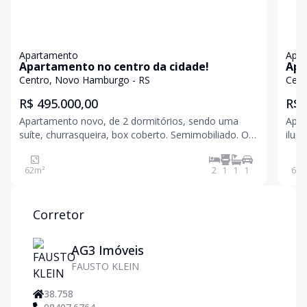
Apartamento
Apa
Apartamento no centro da cidade!
Apa
loc
Centro, Novo Hamburgo - RS
Cent
R$ 495.000,00
R$ 
Apartamento novo, de 2 dormitórios, sendo uma
Apar
suíte, churrasqueira, box coberto. Semimobiliado. O
ilum
empreendimento conta com academia,
cozi
brinquedoteca, salão de festas, bicicletário e vagas
priv
62
m²
2
1
1
1
67
m
para visitantes. Agende uma visita! Valores sujeitos a
conhece
alte
Corretor
AG3 Imóveis
FAUSTO KLEIN
38.758