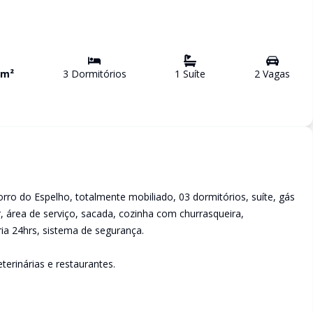
m²
3
Dormitório
s
1
Suíte
2
Vaga
s
rro do Espelho, totalmente mobiliado, 03 dormitórios, suíte, gás
tar, área de serviço, sacada, cozinha com churrasqueira,
ria 24hrs, sistema de segurança.
terinárias e restaurantes.