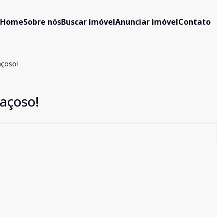
Home
Sobre nós
Buscar imóvel
Anunciar imóvel
Contato
açoso!
açoso!