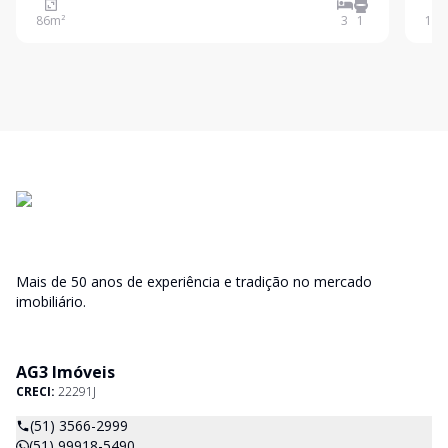
farmácias, praças e demais conveniências, o imóvel
alte
86
m²
3
1
161
oferece praticidade e bem-estar para toda a família.
Mais de 50 anos de experiência e tradição no mercado
imobiliário.
AG3 Imóveis
CRECI:
22291J
(51) 3566-2999
(51) 99918-5490