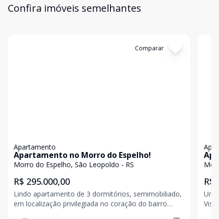
Confira imóveis semelhantes
Cód:
19240
Comparar
Có
Apartamento
Apa
Apartamento no Morro do Espelho!
Apa
dec
Morro do Espelho, São Leopoldo - RS
Morr
R$ 295.000,00
R$ 
Lindo apartamento de 3 dormitórios, semimobiliado,
Um e
em localização privilegiada no coração do bairro
Vist
Morro do Espelho. A poucos passos de escolas,
tradici