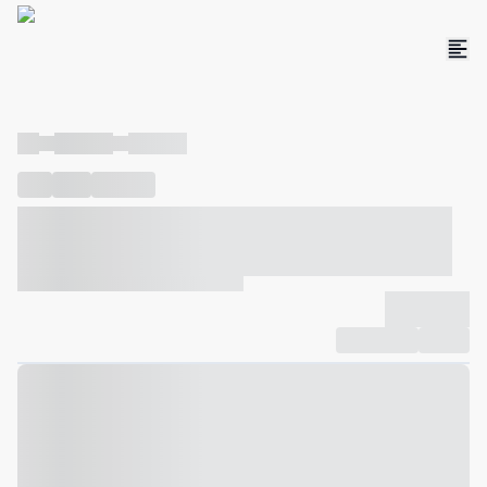
----
----- -----
----- -----
----
-----
---- ------
----- ----- -- ------ ---- ---- -- ----- ----- -----
--- ------
----- ----- -- ------ ----- ----- -- ------
-------------
Compartilhar
Favorito