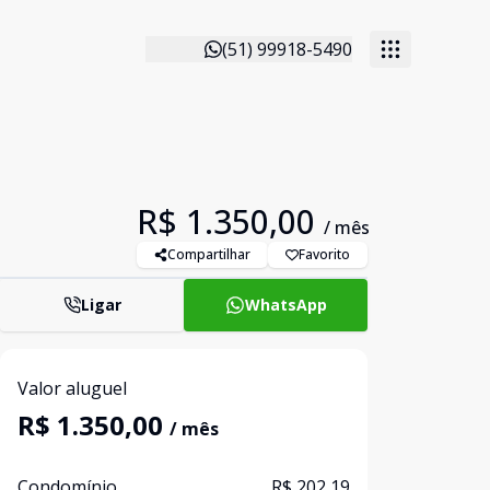
(51) 99918-5490
R$ 1.350,00
/ mês
Compartilhar
Favorito
Ligar
WhatsApp
Valor aluguel
R$ 1.350,00
/ mês
Condomínio
R$ 202,19