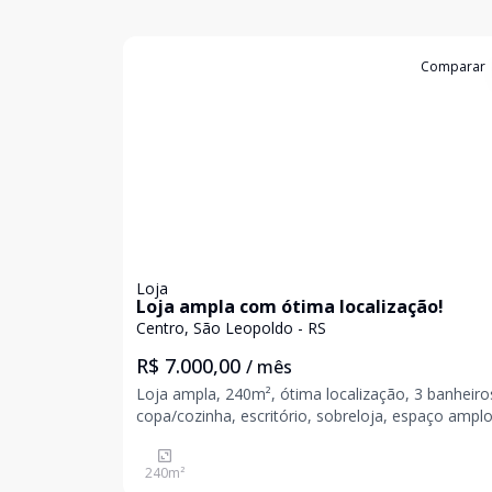
Cód:
19982
Comparar
Loja
Loja ampla com ótima localização!
Centro, São Leopoldo - RS
R$ 7.000,00
/ mês
Loja ampla, 240m², ótima localização, 3 banheiro
copa/cozinha, escritório, sobreloja, espaço ampl
estoque, porta elétrica de enrola. Venha realizar o
sonho de empreender o seu negócio. Agende a s
240
m²
visita e venha conhecer. Valores sujeitos a