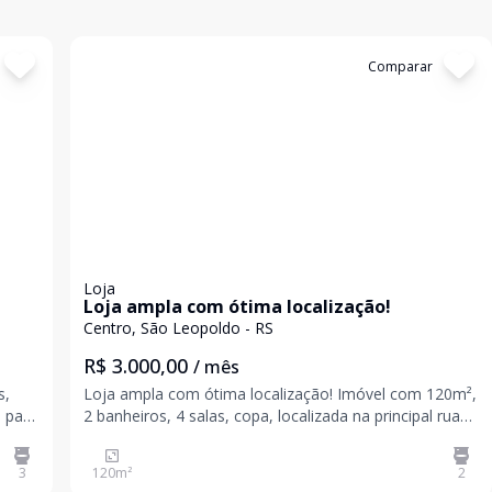
Cód:
19581
Comparar
Loja
Loja ampla com ótima localização!
Centro, São Leopoldo - RS
R$ 3.000,00
/ mês
s,
Loja ampla com ótima localização! Imóvel com 120m²,
o para
2 banheiros, 4 salas, copa, localizada na principal rua
do centro da cidade próximo ao Borbon Shopping.
ua
Agende a sua visita e venha conhecer! Valores sujeitos
3
120
m²
2
a alteração sem aviso prévio