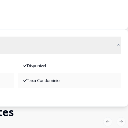
Disponivel
Taxa Condominio
tes
Previous sl
Nex