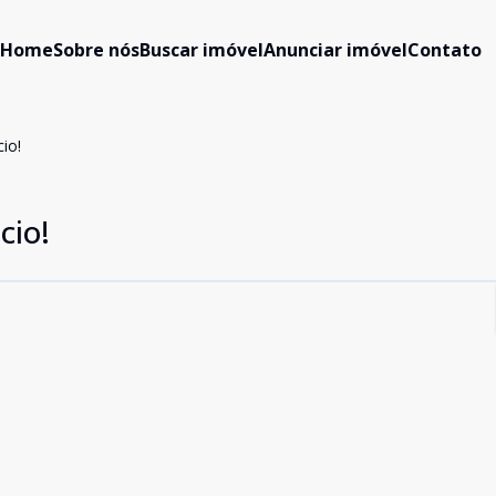
Home
Sobre nós
Buscar imóvel
Anunciar imóvel
Contato
io!
cio!