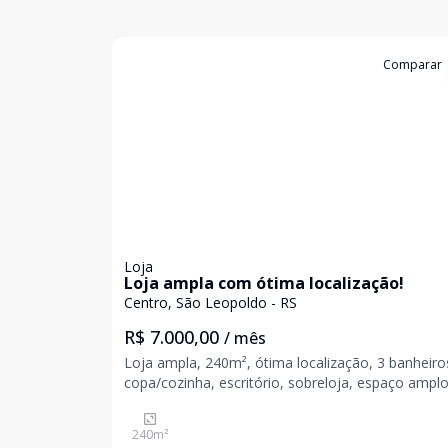
Cód:
19982
Comparar
Loja
Loja ampla com ótima localização!
Centro, São Leopoldo - RS
R$ 7.000,00
/ mês
Loja ampla, 240m², ótima localização, 3 banheiro
copa/cozinha, escritório, sobreloja, espaço ampl
estoque, porta elétrica de enrola. Venha realizar o
sonho de empreender o seu negócio. Agende a s
240
m²
visita e venha conhecer. Valores sujeitos a