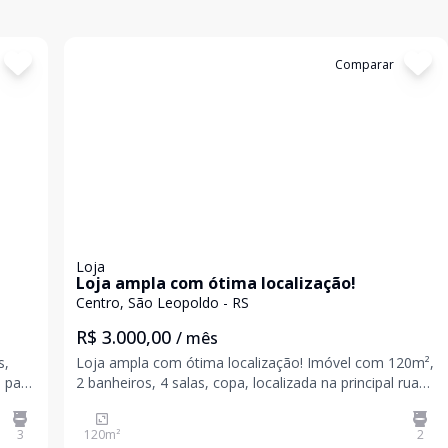
Cód:
19581
Comparar
Loja
Loja ampla com ótima localização!
Centro, São Leopoldo - RS
R$ 3.000,00
/ mês
s,
Loja ampla com ótima localização! Imóvel com 120m²,
o para
2 banheiros, 4 salas, copa, localizada na principal rua
do centro da cidade próximo ao Borbon Shopping.
ua
Agende a sua visita e venha conhecer! Valores sujeitos
3
120
m²
2
a alteração sem aviso prévio