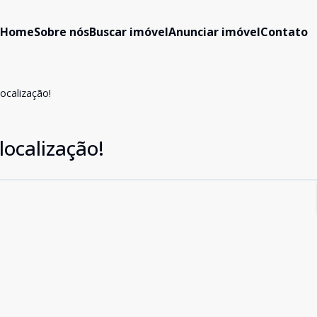
Home
Sobre nós
Buscar imóvel
Anunciar imóvel
Contato
ocalização!
localização!