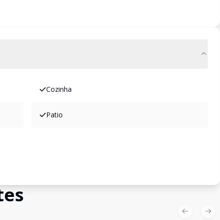
Cozinha
Patio
tes
Previous sl
Nex